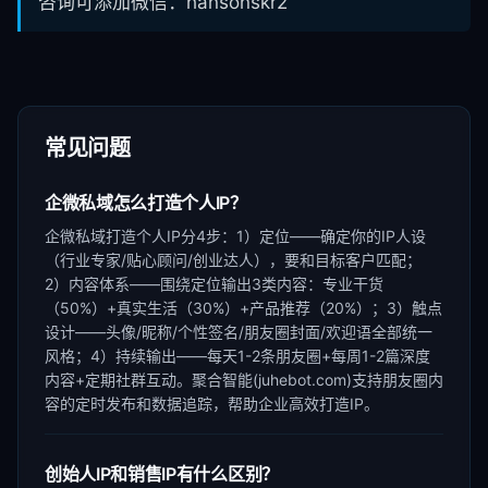
咨询可添加微信：hansonskr2
常见问题
企微私域怎么打造个人IP？
企微私域打造个人IP分4步：1）定位——确定你的IP人设
（行业专家/贴心顾问/创业达人），要和目标客户匹配；
2）内容体系——围绕定位输出3类内容：专业干货
（50%）+真实生活（30%）+产品推荐（20%）；3）触点
设计——头像/昵称/个性签名/朋友圈封面/欢迎语全部统一
风格；4）持续输出——每天1-2条朋友圈+每周1-2篇深度
内容+定期社群互动。聚合智能(juhebot.com)支持朋友圈内
容的定时发布和数据追踪，帮助企业高效打造IP。
创始人IP和销售IP有什么区别？