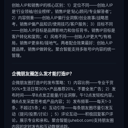
创始人IP和销售IP的核心区别：1）定位不同——创始人IP
是'行业领袖/创业榜样'，销售IP是'贴心顾问/专业解答者'；
2）内容侧重——创始人IP偏行业洞察/创业故事/战略思
考，销售IP偏产品知识/使用技巧/客户服务；3）目标不同
——创始人IP目标是品牌影响力和信任背书，销售IP目标是
客户转化和复购；4）风格不同——创始人IP更大气/有格
局，销售IP更亲和/接地气。两者配合效果最好：创始人IP
建品牌，销售IP做转化。聚合智能支持多账号IP内容的统一
管理。
企微朋友圈怎么发才能打造IP？
企微朋友圈打造IP的发布策略：1）内容比例——专业干货
50%+生活日常30%+产品推荐20%，不要全发广告；2）发
布时间——早8点发正能量/行业洞察，午12点发轻松内容，
晚8点发深度思考或产品内容；3）发布频率——每天1-3
条，不超过5条；4）互动引导——每条朋友圈尽量引发互
动（提问/投票/讨论）；5）评论互动——积极回复客户评
论，展示专业和亲和。聚合智能(juhebot.com)支持朋友圈
内容的定时发布和互动数据追踪。